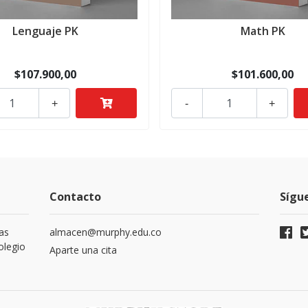
Lenguaje PK
Math PK
$107.900,00
$101.600,00
+
-
+
Contacto
Sígu
as
almacen@murphy.edu.co
olegio
Aparte una cita