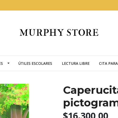
ES
ÚTILES ESCOLARES
LECTURA LIBRE
CITA PAR
Caperucita
pictogra
$16.300,00