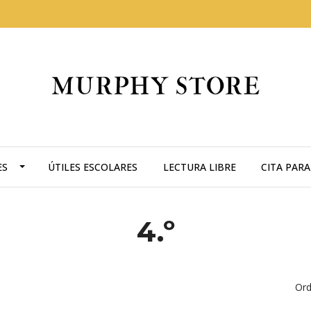
ES
ÚTILES ESCOLARES
LECTURA LIBRE
CITA PAR
4.º
Ord