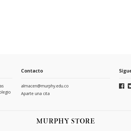
Contacto
Sígu
as
almacen@murphy.edu.co
olegio
Aparte una cita