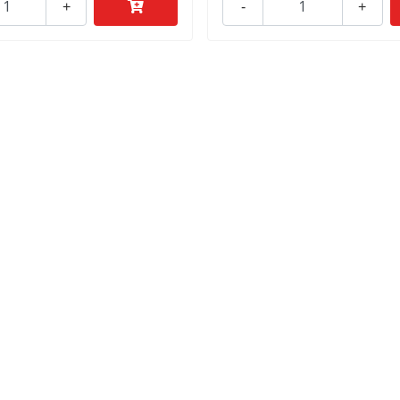
+
-
+